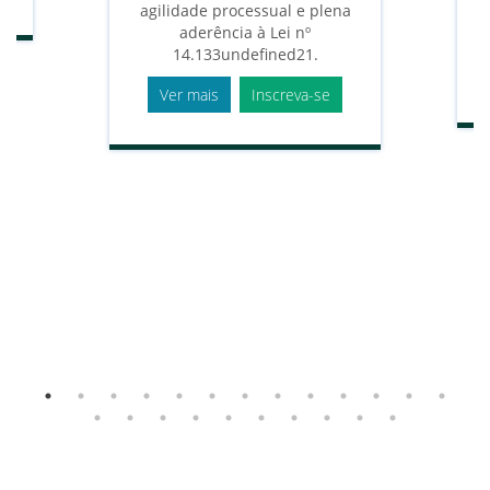
agilidade processual e plena
p
aderência à Lei nº
14.133undefined21.
Ver mais
Inscreva-se