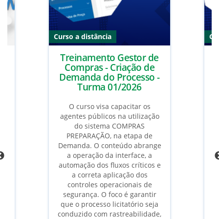
Curso a distância
Cu
Treinamento Gestor de
a
Compras - Criação de
m
Demanda do Processo -
C
a
Turma 01/2026
o
6
O curso visa capacitar os
agentes públicos na utilização
a
rá
do sistema COMPRAS
do
PREPARAÇÃO, na etapa de
Demanda. O conteúdo abrange
de
a operação da interface, a
 do
automação dos fluxos críticos e
ao
a correta aplicação dos
controles operacionais de
.
segurança. O foco é garantir
f
que o processo licitatório seja
conduzido com rastreabilidade,