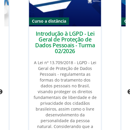
Curso a distância
Cu
Introdução à LGPD - Lei
a
Geral de Proteção de
m
Dados Pessoais - Turma
a
02/2026
o
6
A Lei nº 13.709/2018 - LGPD - Lei
Geral de Proteção de Dados
a
rá
Pessoais - regulamenta as
do
formas do tratamento dos
dados pessoais no Brasil,
D
de
visando proteger os direitos
 do
fundamentais de liberdade e de
a
ao
privacidade dos cidadãos
brasileiros, assim como o livre
.
desenvolvimento da
personalidade da pessoa
natural. Considerando que a
c